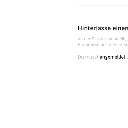
Hinterlasse ein
An der Diskussion beteili
Hinterlasse uns deinen 
Du musst
angemeldet
s