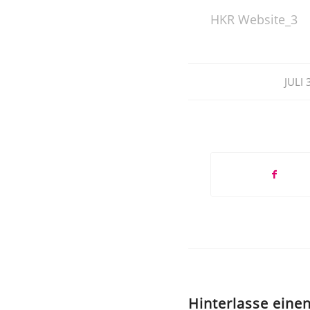
HKR Website_3
JULI 
Hinterlasse ein