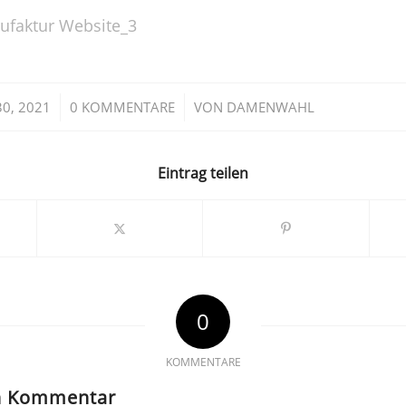
ufaktur Website_3
/
/
30, 2021
0 KOMMENTARE
VON
DAMENWAHL
Eintrag teilen
0
KOMMENTARE
en Kommentar