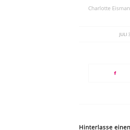
Charlotte Eisman
JULI 
Hinterlasse ein