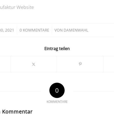
ufaktur Website
/
/
30, 2021
0 KOMMENTARE
VON
DAMENWAHL
Eintrag teilen
0
KOMMENTARE
en Kommentar