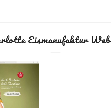
rlotte Eismanufaktur Web