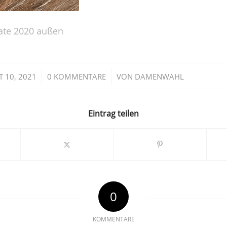
ate 2020 außen
/
/
 10, 2021
0 KOMMENTARE
VON
DAMENWAHL
Eintrag teilen
0
KOMMENTARE