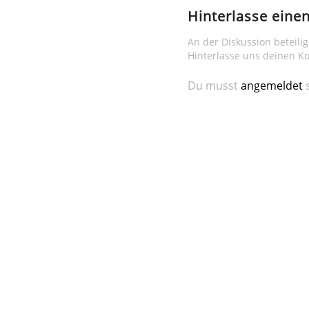
Hinterlasse ein
An der Diskussion beteili
Hinterlasse uns deinen 
Du musst
angemeldet
s