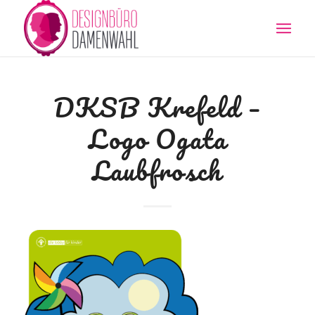
DKSB Krefeld –
Logo Ogata
Laubfrosch