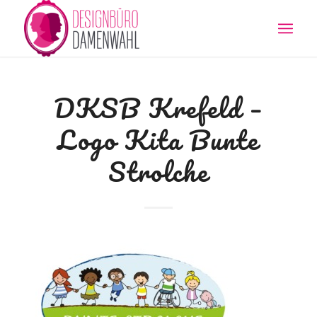
DKSB Krefeld –
Logo Kita Bunte
Strolche