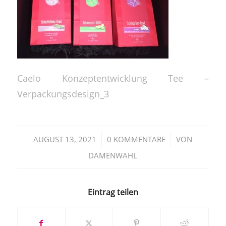
Caelo Konzeptentwicklung Tee –
Verpackungsdesign_3
/
/
AUGUST 13, 2021
0 KOMMENTARE
VON
DAMENWAHL
Eintrag teilen