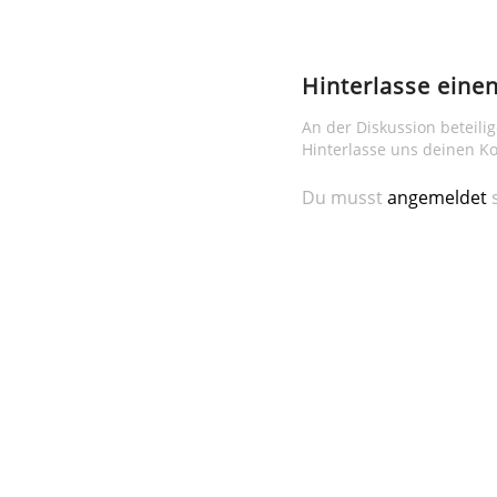
Hinterlasse ein
An der Diskussion beteili
Hinterlasse uns deinen 
Du musst
angemeldet
s